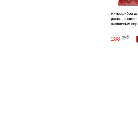
микрофибра д
располировки 
плюшевым ворсо
руб
288