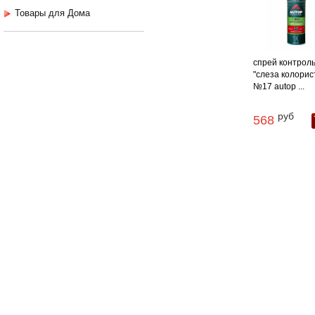
Товары для Дома
спрей контрол
"слеза колорис
№17 autop ...
руб
568