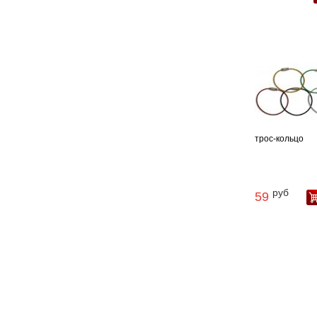
трос-кольцо
руб
59