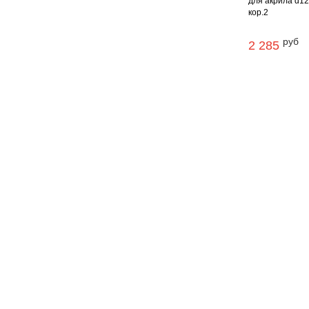
для акрила d12
кор.2
руб
2 285