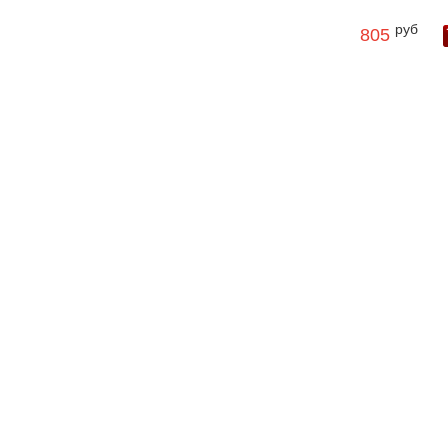
руб
805