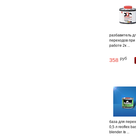
разбавитель д
переходов при
работе 2к ...
руб
358
база для пере
0,5 л reoflex ba
blender /в ...