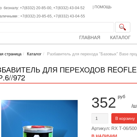
|
ПОМОЩЬ
о безналу: +7(8332) 20-85-00,
+7(8332)
43-04-52
наличными :
+7(8332)
20-85-65,
+7(8332)
43-04-55
ГЛАВНАЯ
КАТАЛОГ
ая страница
Каталог
Разбавитель для перехода "Базовых" Base про
ЗБАВИТЕЛЬ ДЛЯ ПЕРЕХОДОВ REOFLEX
.6//972
руб
352
/ш
В корзину
Артикул: RX Т-06/500
В НАЛИЧИИ