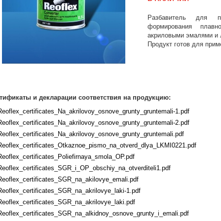
Разбавитель для п
формирования плавн
акриловыми эмалями и 
Продукт готов для прим
тификаты и декларации соответствия на продукцию:
Reoflex_certificates_Na_akrilovoy_osnove_grunty_gruntemali-1.pdf
Reoflex_certificates_Na_akrilovoy_osnove_grunty_gruntemali-2.pdf
Reoflex_certificates_Na_akrilovoy_osnove_grunty_gruntemali.pdf
Reoflex_certificates_Otkaznoe_pismo_na_otverd_dlya_LKMI0221.pdf
Reoflex_certificates_Poliefirnaya_smola_OP.pdf
Reoflex_certificates_SGR_i_OP_obschiy_na_otverditeli1.pdf
Reoflex_certificates_SGR_na_akilovye_emali.pdf
Reoflex_certificates_SGR_na_akrilovye_laki-1.pdf
Reoflex_certificates_SGR_na_akrilovye_laki.pdf
Reoflex_certificates_SGR_na_alkidnoy_osnove_grunty_i_emali.pdf