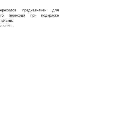
ереходов предназначен для
ого перехода при подкраске
лаками.
енения.