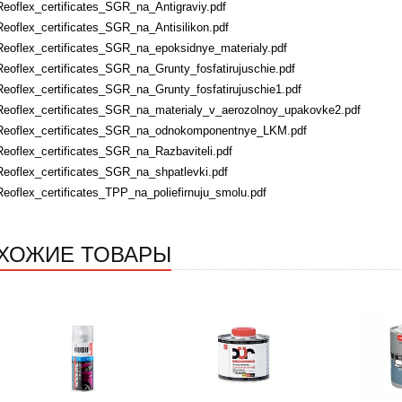
Reoflex_certificates_SGR_na_Antigraviy.pdf
Reoflex_certificates_SGR_na_Antisilikon.pdf
Reoflex_certificates_SGR_na_epoksidnye_materialy.pdf
Reoflex_certificates_SGR_na_Grunty_fosfatirujuschie.pdf
Reoflex_certificates_SGR_na_Grunty_fosfatirujuschie1.pdf
Reoflex_certificates_SGR_na_materialy_v_aerozolnoy_upakovke2.pdf
Reoflex_certificates_SGR_na_odnokomponentnye_LKM.pdf
Reoflex_certificates_SGR_na_Razbaviteli.pdf
Reoflex_certificates_SGR_na_shpatlevki.pdf
Reoflex_certificates_TPP_na_poliefirnuju_smolu.pdf
ХОЖИЕ ТОВАРЫ