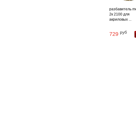
разбавитель m
2к 2100 для
акриловых ...
руб
729