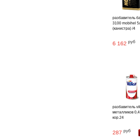
разбавитель б
3100 mobihel 5
(канистра) /4
руб
6 162
разбавитель vi
металликов 0,45
кор.24
руб
287