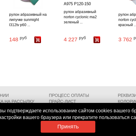
рулон абразивный
рулон абразивный на
рулон аб
norton cyclonic ma2
липучке sunmight
norton cyc
зеленый ...
l312tv p60 ...
красный ..
руб
руб
р
148
4 227
3 762
АНИИ
ПРОЦЕСС ОПЛАТЫ
РЕКВИЗ
А НА РАССЫЛКУ
ПРАЙС-ЛИСТ
КОЛОРИ
РОЕЗДА
FAQ
СЕРТИФ
вы подтверждаете использование сайтом cookies вашего б
 настройки вашего браузера или прекратите пользоваться с
Принять