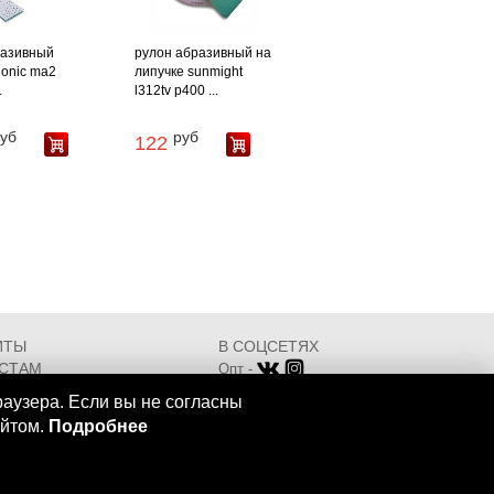
разивный
рулон абразивный на
lonic ma2
липучке sunmight
.
l312tv p400 ...
уб
руб
122
ИТЫ
В СОЦСЕТЯХ
СТАМ
Опт -
ИКАТЫ
Розница -
раузера. Если вы не согласны
Разработка - ООО "АТДТ"
айтом.
Подробнее