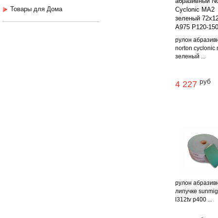
Товары для Дома
рулон абразив
norton cyclonic
зеленый ...
руб
4 227
рулон абразив
липучке sunmig
l312tv p400 ...