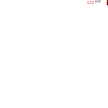
руб
122