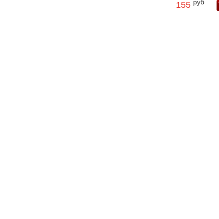
руб
155