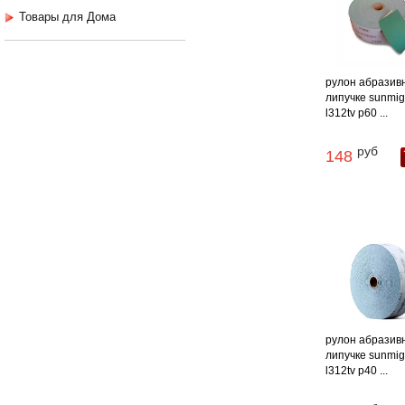
Товары для Дома
рулон абразив
липучке sunmig
l312tv p60 ...
руб
148
рулон абразив
липучке sunmig
l312tv p40 ...