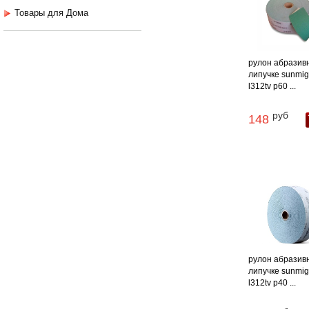
Товары для Дома
рулон абразив
липучке sunmig
l312tv p60 ...
руб
148
рулон абразив
липучке sunmig
l312tv p40 ...