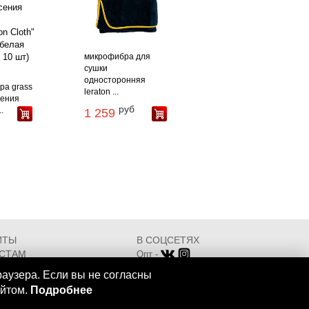
микрофибра для
сушки
односторонняя
ра grass
leraton ...
сения
руб
.
1 259
ИТЫ
В СОЦСЕТЯХ
СТАМ
Опт -
ИКАТЫ
Розница -
раузера. Если вы не согласны
Разработка - ООО "АТДТ"
айтом.
Подробнее