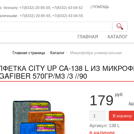
|
ПОМОЩЬ
о безналу: +7(8332) 20-85-00,
+7(8332)
43-04-52
наличными :
+7(8332)
20-85-65,
+7(8332)
43-04-55
ГЛАВНАЯ
КАТАЛОГ
Главная страница
Каталог
Микрофибра универсальная
ЛФЕТКА CITY UP CA-138 L ИЗ МИКРО
AFIBER 570ГР/М3 /3 //90
руб
179
/ш
В корзину
Артикул: 138 L
В НАЛИЧИИ