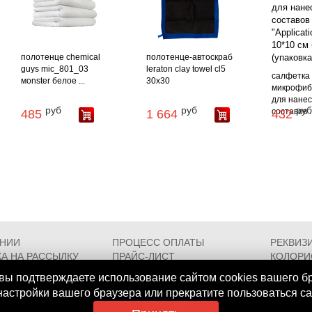
полотенце chemical
полотенце-автоскраб
guys mic_801_03
leraton clay towel cl5
салфетка
мonster белое ...
30x30
микрофиб
для нане
руб
руб
руб
составов ..
485
1 664
432
АНИИ
ПРОЦЕСС ОПЛАТЫ
РЕКВИЗ
А НА РАССЫЛКУ
ПРАЙС-ЛИСТ
КОЛОРИ
РОЕЗДА
FAQ
СЕРТИФ
вы подтверждаете использование сайтом cookies вашего б
 настройки вашего браузера или прекратите пользоваться с