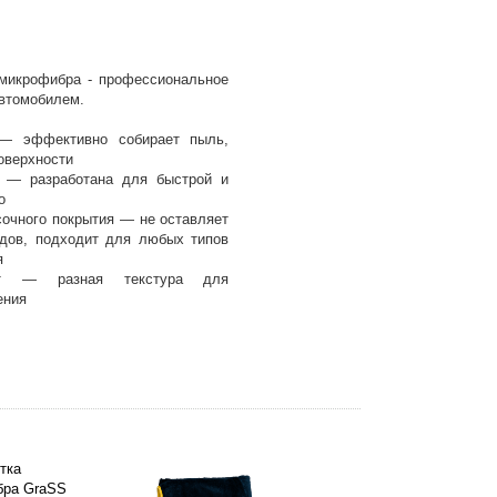
микрофибра - профессиональное
автомобилем.
— эффективно собирает пыль,
поверхности
а — разработана для быстрой и
о
сочного покрытия — не оставляет
одов, подходит для любых типов
я
ат — разная текстура для
ения