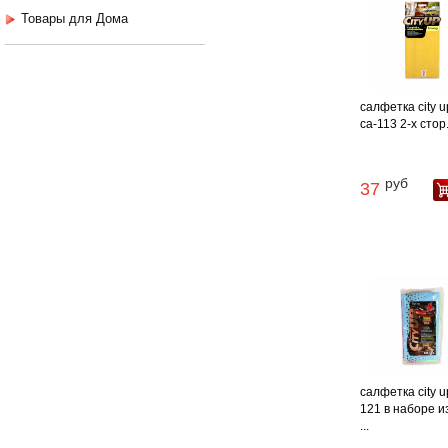
Товары для Дома
салфетка city u
са-113 2-х стор. 
руб
37
салфетка city u
121 в наборе и
...