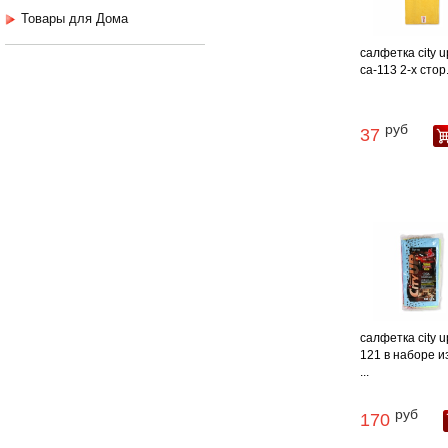
Товары для Дома
салфетка city u
са-113 2-х стор. 
руб
37
салфетка city u
121 в наборе и
...
руб
170