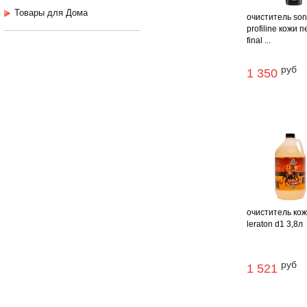
Товары для Дома
очиститель so
profiline кожи 
final ...
руб
1 350
очиститель ко
leraton d1 3,8л
руб
1 521