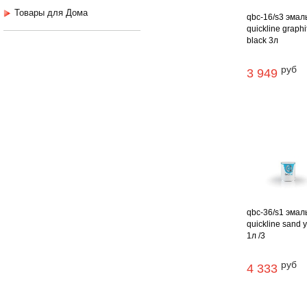
Товары для Дома
qbc-16/s3 эмал
quickline graphi
black 3л
руб
3 949
qbc-36/s1 эмал
quickline sand 
1л /3
руб
4 333