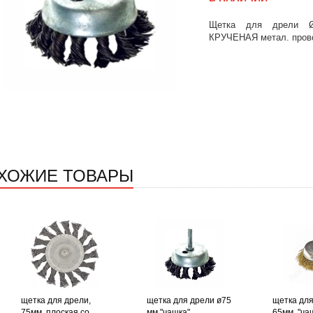
Щетка для дрели Ø
КРУЧЕНАЯ метал. пров
ХОЖИЕ ТОВАРЫ
щетка для дрели,
щетка для дрели ø75
щетка для
75мм. плоская со
мм "чашка",
65мм. "ча