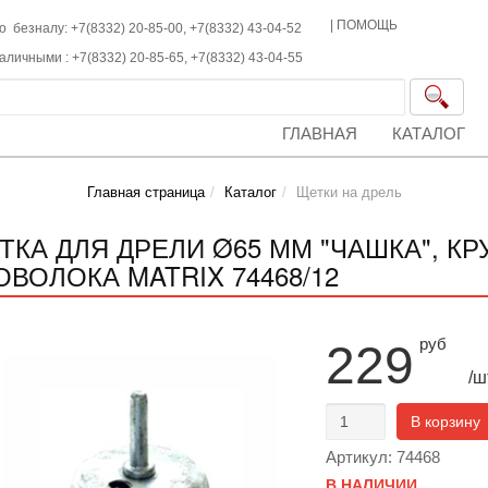
|
ПОМОЩЬ
о безналу: +7(8332) 20-85-00,
+7(8332)
43-04-52
наличными :
+7(8332)
20-85-65,
+7(8332)
43-04-55
ГЛАВНАЯ
КАТАЛОГ
Главная страница
Каталог
Щетки на дрель
ТКА ДЛЯ ДРЕЛИ Ø65 ММ "ЧАШКА", КР
ОВОЛОКА MATRIX 74468/12
руб
229
/ш
В корзину
Артикул: 74468
В НАЛИЧИИ