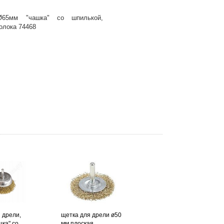
65мм "чашка" со шпилькой,
олока 74468
 дрели,
щетка для дрели ø50
шка" со
мм плоская,