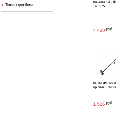
насадка ls3 с б
Товары для Дома
14.0375
руб
4 400
щетка для мыть
up cu-636 3-х сек
руб
1 526