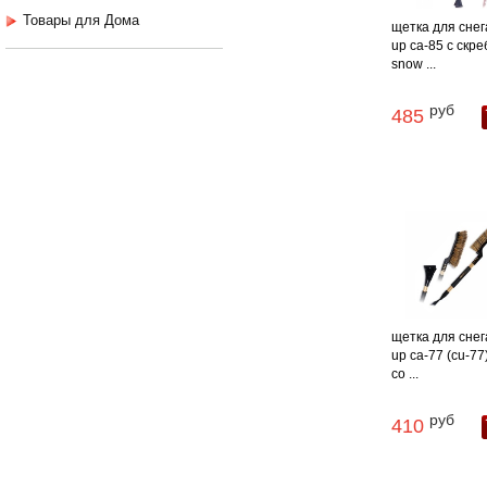
Товары для Дома
щетка для снега
up ca-85 с скр
snow ...
руб
485
щетка для снега
up ca-77 (cu-77
со ...
руб
410