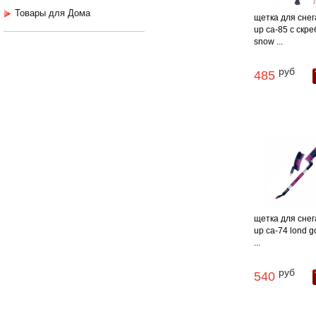
Товары для Дома
щетка для снега
up ca-85 с скр
snow ...
руб
485
щетка для снега
up ca-74 lond g
...
руб
540