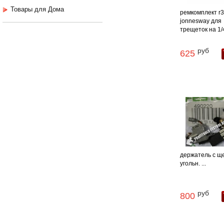
Товары для Дома
ремкомплект r3
jonnesway для
трещеток на 1/4"
руб
625
держатель с щ
угольн. ...
руб
800