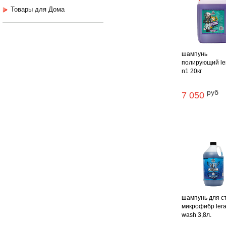
Товары для Дома
шампунь
полирующий le
n1 20кг
руб
7 050
шампунь для с
микрофибр lera
wash 3,8л.