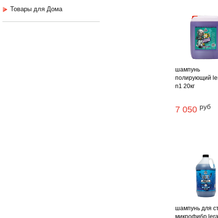
Товары для Дома
шампунь
полирующий le
n1 20кг
руб
7 050
шампунь для с
микрофибр lera