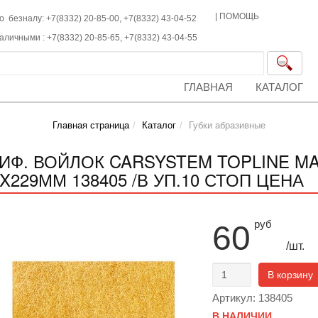
|
ПОМОЩЬ
о безналу: +7(8332) 20-85-00,
+7(8332)
43-04-52
наличными :
+7(8332)
20-85-65,
+7(8332)
43-04-55
ГЛАВНАЯ
КАТАЛОГ
Главная страница
Каталог
Губки абразивные
ИФ. ВОЙЛОК CARSYSTEM TOPLINE M
X229ММ 138405 /В УП.10 СТОП ЦЕНА
руб
60
/шт.
В корзину
Артикул: 138405
В НАЛИЧИИ