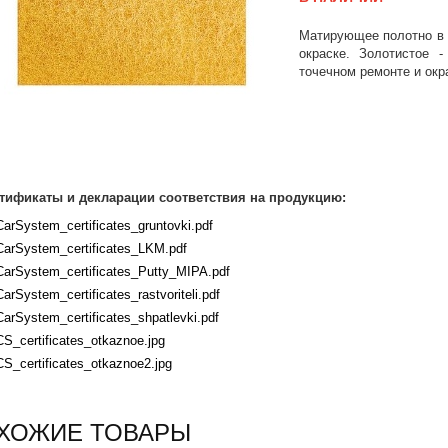
Матирующее полотно в 
окраске. Золотистое -
точечном ремонте и окр
тификаты и декларации соответствия на продукцию:
CarSystem_certificates_gruntovki.pdf
CarSystem_certificates_LKM.pdf
CarSystem_certificates_Putty_MIPA.pdf
CarSystem_certificates_rastvoriteli.pdf
CarSystem_certificates_shpatlevki.pdf
CS_certificates_otkaznoe.jpg
CS_certificates_otkaznoe2.jpg
ХОЖИЕ ТОВАРЫ