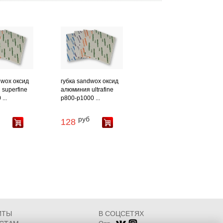
dwox оксид
губка sandwox оксид
superfine
алюминия ultrafine
...
p800-p1000 ...
руб
128
ИТЫ
В СОЦСЕТЯХ