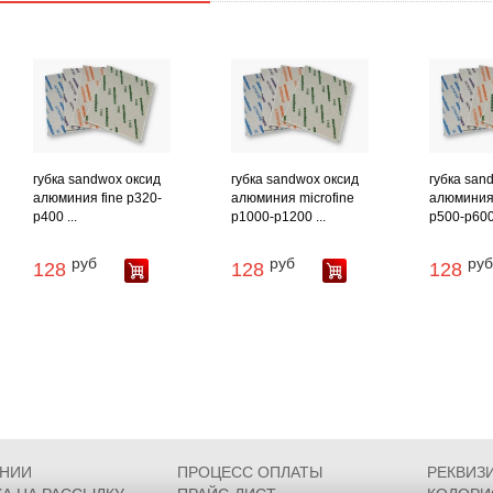
губка sandwox оксид
губка sandwox оксид
губка san
алюминия fine p320-
алюминия microfine
алюминия 
p400 ...
p1000-p1200 ...
p500-p600 
руб
руб
руб
128
128
128
АНИИ
ПРОЦЕСС ОПЛАТЫ
РЕКВИЗ