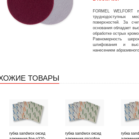
FORMEL WELFORT пр
труднодоступных м
поверхностей. За сче
основания обладает выс
обработке острых кромок
Равномерность шеро
шлифования и высо
нанесением абразивного
ХОЖИЕ ТОВАРЫ
губка sandwox оксид
губка sandwox оксид
губка san
алюминия fine p320-
алюминия microfine
алюминия 