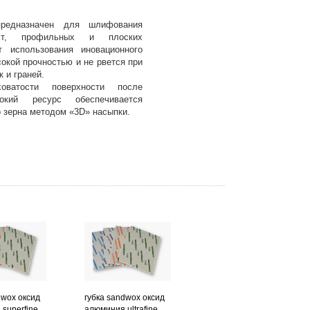
едназначен для шлифования
ест, профильных и плоских
т использования иновационного
окой прочностью и не рвется при
 и граней.
ховатости поверхности после
кий ресурс обеспечивается
 зерна методом «3D» насыпки.
dwox оксид
губка sandwox оксид
superfine
алюминия ultrafine