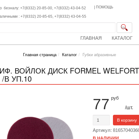
|
ПОМОЩЬ
о безналу: +7(8332) 20-85-00,
+7(8332)
43-04-52
наличными :
+7(8332)
20-85-65,
+7(8332)
43-04-55
ГЛАВНАЯ
КАТАЛОГ
Главная страница
Каталог
Губки абразивные
ИФ. ВОЙЛОК ДИСК FORMEL WELFORT 
/В УП.10
руб
77
/шт.
В корзину
Артикул: 8165704036
В НАЛИЧИИ