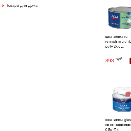
Товары для Дома
шпатлевка rgm
refinish micro fi
putty 2k с ...
руб
893
шпатлевка glas 
со стекловоло
0.5кг /24