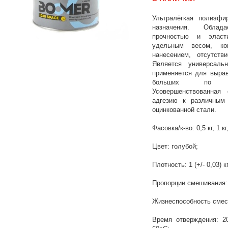
Ультралёгкая полиэфи
назначения. Облад
прочностью и эласт
удельным весом, ко
нанесением, отсутств
Является универсаль
применяется для вырав
больших по пл
Усовершенствованная
адгезию к различным
оцинкованной стали.
Фасовка/к-во: 0,5 кг, 1 кг
Цвет: голубой;
Плотность: 1 (+/- 0,03) к
Пропорции смешивания: 
Жизнеспособность смеси
Время отверждения: 2