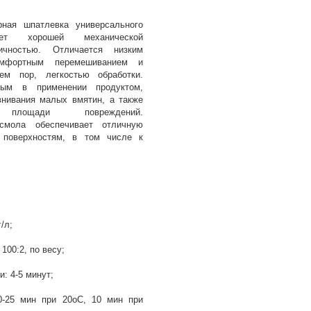
рная шпатлевка универсального
ает хорошей механической
ичностью. Отличается низким
мфортным перемешиванием и
ием пор, легкостью обработки.
ным в применении продуктом,
нивания малых вмятин, а также
ощади повреждений.
 смола обеспечивает отличную
 поверхностям, в том числе к
,
г/л;
100:2, по весу;
: 4-5 минут;
0-25 мин при 20oC, 10 мин при