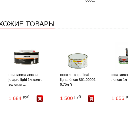
60oC;
ХОЖИЕ ТОВАРЫ
шпатлевка легкая
шпатлевка palinal
шпатлевка 
jetapro light 1л желто-
light лёгкая 861.00991
легкая 1л 
зеленая ...
0,75л /8
руб
руб
р
1 684
1 500
1 656