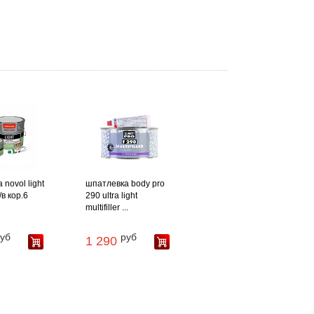
novol light
шпатлевка body pro
/в кор.6
290 ultra light
multifiller ...
уб
руб
1 290