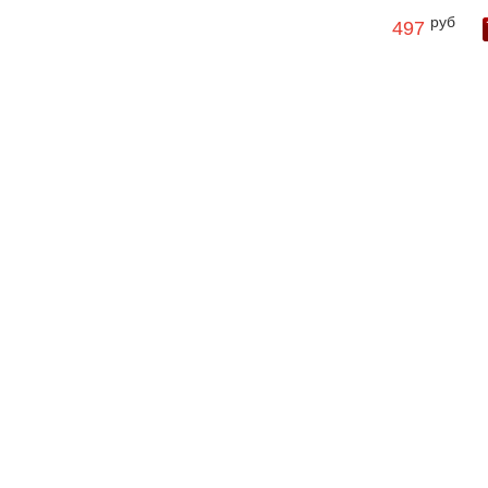
руб
497