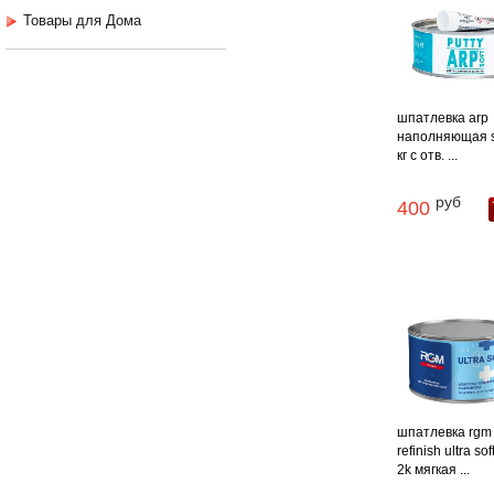
Товары для Дома
шпатлевка arp
наполняющая so
кг с отв. ...
руб
400
шпатлевка rgm
refinish ultra sof
2k мягкая ...