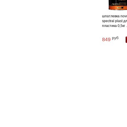
шпатлевка nov
spectral plast д
пластика 0,5кг ..
руб
849