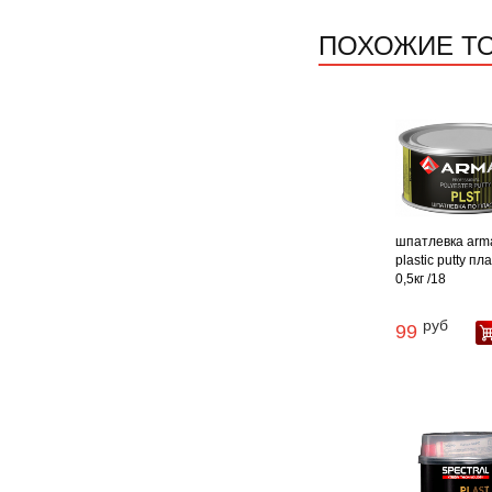
ПОХОЖИЕ Т
шпатлевка arm
plastic putty пл
0,5кг /18
руб
99