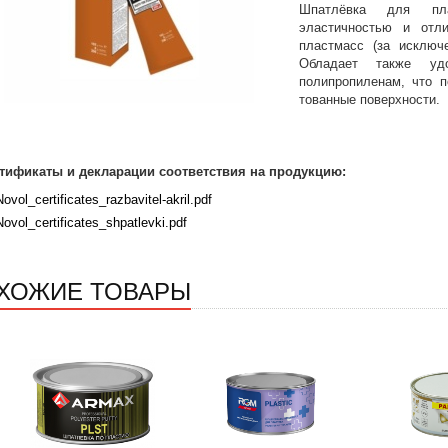
Шпатлёвка для пла
эластичностью и отли
пластмасс (за исключ
Обладает также удо
полипропиленам, что п
тованные поверхности.
тификаты и декларации соответствия на продукцию:
Novol_certificates_razbavitel-akril.pdf
Novol_certificates_shpatlevki.pdf
ХОЖИЕ ТОВАРЫ