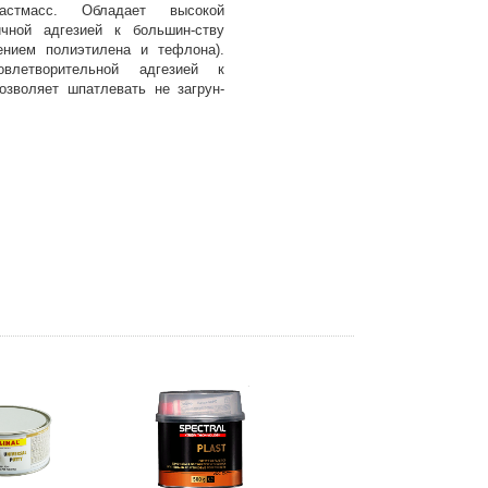
стмасс. Обладает высокой
чной адгезией к большин-ству
ением полиэтилена и тефлона).
влетворительной адгезией к
озволяет шпатлевать не загрун-