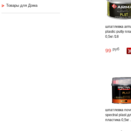
Товары для Дома
шпатлевка arm
plastic putty пл
0,5кг /18
руб
99
шпатлевка nov
spectral plast д
пластика 0,5кг ..