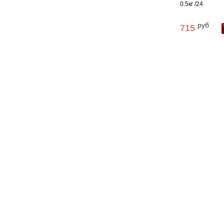
0.5кг /24
руб
715