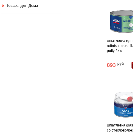
Товары для Дома
шпатлевка rgm
refinish micro fi
putty 2k с ...
руб
893
шпатлевка glas 
со стекловоло