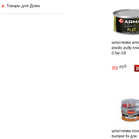
Товары для Дома
шпатлевка arm
plastic putty пл
0,5кг /18
руб
99
шпатлевка nov
bumper fix для