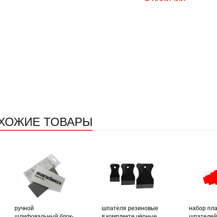
ХОЖИЕ ТОВАРЫ
ручной
шпателя резиновые
набор пл
шлифовальный блок-
в комплекте чёрные
шпателей t