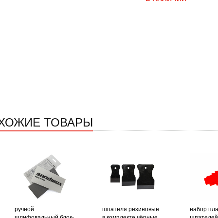
ХОЖИЕ ТОВАРЫ
ручной
шпателя резиновые
набор пл
шлифовальный блок-
в комплекте чёрные
шпателей t