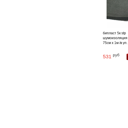
бипласт 5к stp
шумоизоляция 
75см х 1м /в уп. 
руб
531