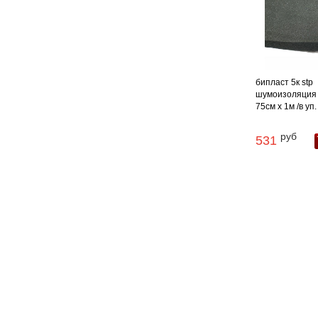
бипласт 5к stp
шумоизоляция 
75см х 1м /в уп. 
руб
531