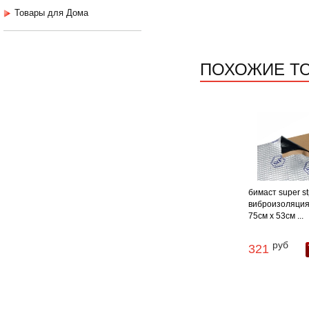
Товары для Дома
ПОХОЖИЕ Т
бимаст super s
виброизоляция
75см х 53см ...
руб
321