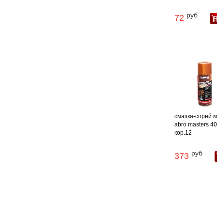
руб
72
смазка-спрей 
abro masters 40
кор.12
руб
373