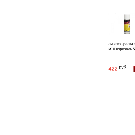
смывка краски 
м10 аэрозоль 
руб
422