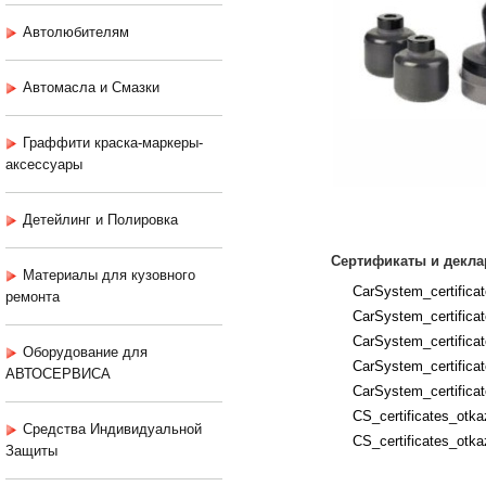
Автолюбителям
Автомасла и Смазки
Граффити краска-маркеры-
аксессуары
Детейлинг и Полировка
Сертификаты и декла
Материалы для кузовного
CarSystem_certificat
ремонта
CarSystem_certifica
CarSystem_certifica
Оборудование для
CarSystem_certificate
АВТОСЕРВИСА
CarSystem_certificat
CS_certificates_otka
Средства Индивидуальной
CS_certificates_otka
Защиты