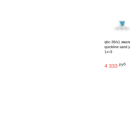
qbc-36/s1 эмал
quickline sand 
1л /3
руб
4 333