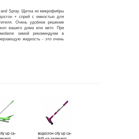
e and Spray. Щетка из микрофибры
досгон + спрей с емкостью для
тителя. Очень удобное решение
кол вашего дома или авто. При
омобиле зимой рекомендуем в
мерзающую жидкость - это очень
ity up ca-
водосгон city up ca-
ескоп. ...
945 на телескоп. ...