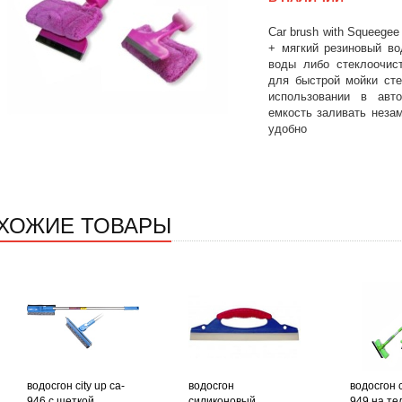
Car brush with Squeege
+ мягкий резиновый во
воды либо стеклоочис
для быстрой мойки сте
использовании в авт
емкость заливать неза
удобно
ХОЖИЕ ТОВАРЫ
водосгон city up ca-
водосгон
водосгон c
946 с щеткой
силиконовый
949 на тел