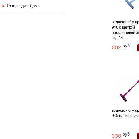
Товары для Дома
водосгон city up
946 с щеткой
поролоновой /
кор.24
руб
302
водосгон city up
945 на телескоп.
руб
338