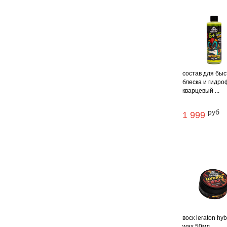
состав для быс
блеска и гидр
кварцевый ...
руб
1 999
воск leraton hyb
wax 50мл.