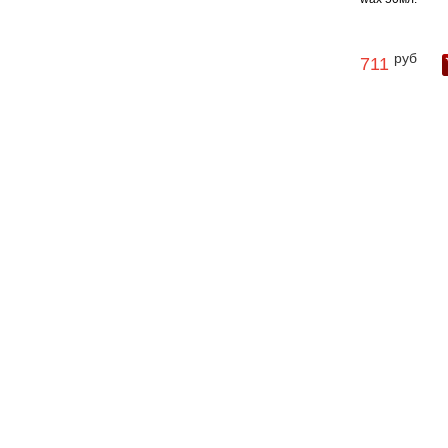
руб
711