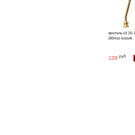
вентиль v3 20-
(80ms) rossvik
руб
139