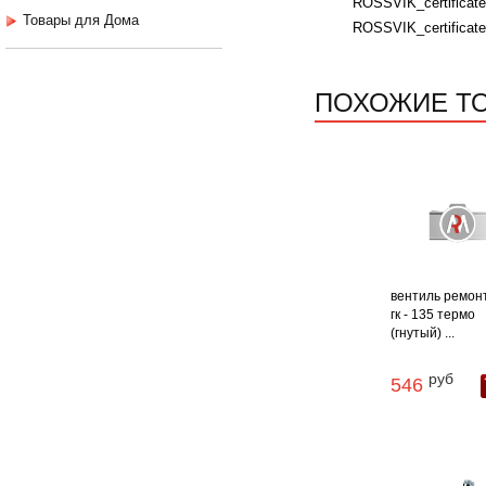
ROSSVIK_certificat
Товары для Дома
ROSSVIK_certificat
ПОХОЖИЕ Т
вентиль ремон
гк - 135 термо
(гнутый) ...
руб
546