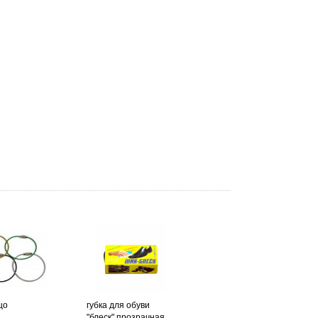
цо
губка для обуви
"блеск" прозрачная