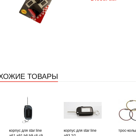
ХОЖИЕ ТОВАРЫ
корпус для star line
корпус для star line
трос-коль
a61 a91 b6 b9 c6 c9
a93 2/1