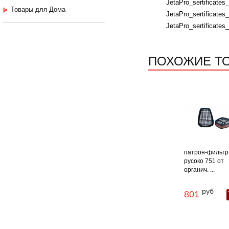
JetaPro_sertificates
Товары для Дома
JetaPro_sertificates_
JetaPro_sertificates_
ПОХОЖИЕ Т
патрон-фильтр
русоко 751 от
органич. ...
руб
801