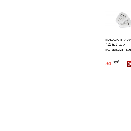
предфильтр ру
711 (р1) для
полумаски пара /
руб
84