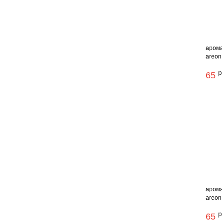
арома
areon
р
65
арома
areon
р
65