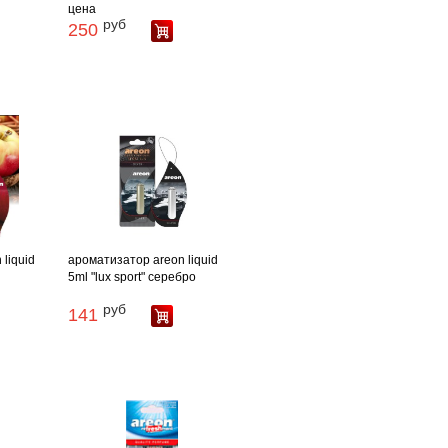
цена
руб
250
liquid
ароматизатор areon liquid
5ml "lux sport" серебро
руб
141