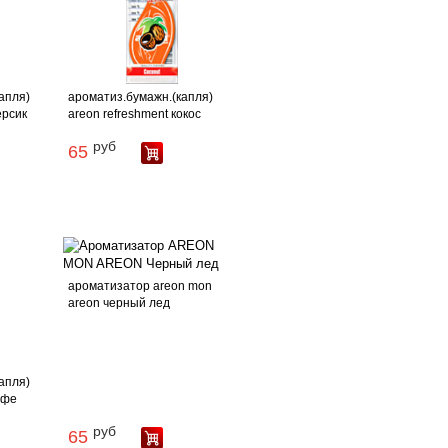
апля)
ароматиз.бумажн.(капля)
ерсик
areon refreshment кокос
руб
65
ароматизатор areon mon
areon черный лед
апля)
офе
руб
65