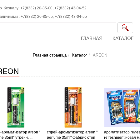
о безналу: +7(8332) 20-85-00,
+7(8332)
43-04-52
наличными :
+7(8332)
20-85-65,
+7(8332)
43-04-55
ГЛАВНАЯ
КАТАЛОГ
Главная страница
Каталог
AREON
REON
-ароматизатор areon "
спрей-ароматизатор areon "
ароматизатор геле
e 35ml" утренн. ...
perfume 35ml" фабрис стоп
refreshment новая 