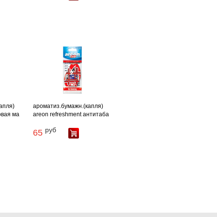
апля)
ароматиз.бумажн.(капля)
овая ма
areon refreshment антитаба
руб
65