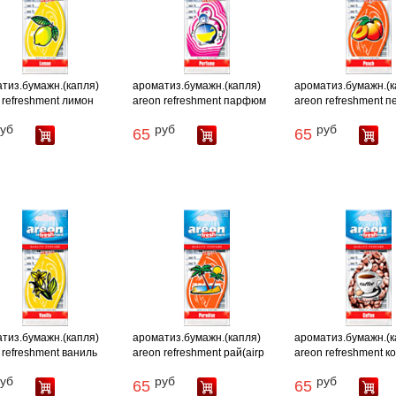
тиз.бумажн.(капля)
ароматиз.бумажн.(капля)
ароматиз.бумажн.(к
 refreshment лимон
areon refreshment парфюм
areon refreshment п
уб
руб
руб
65
65
тиз.бумажн.(капля)
ароматиз.бумажн.(капля)
ароматиз.бумажн.(к
 refreshment ваниль
areon refreshment рай(airp
areon refreshment к
уб
руб
руб
65
65