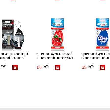
тизатор areon liquid
ароматиз.бумажн.(капля)
ароматиз.бумажн.(к
lux sport" платина
areon refreshment клубника
areon refreshment н
руб
руб
руб
65
65