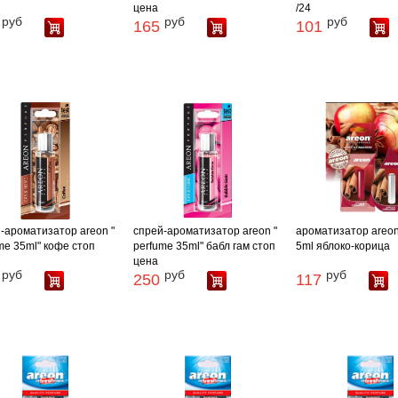
цена
/24
руб
руб
руб
165
101
-ароматизатор areon "
спрей-ароматизатор areon "
ароматизатор areon 
me 35ml" кофе стоп
perfume 35ml" бабл гам стоп
5ml яблоко-корица
цена
руб
руб
руб
250
117