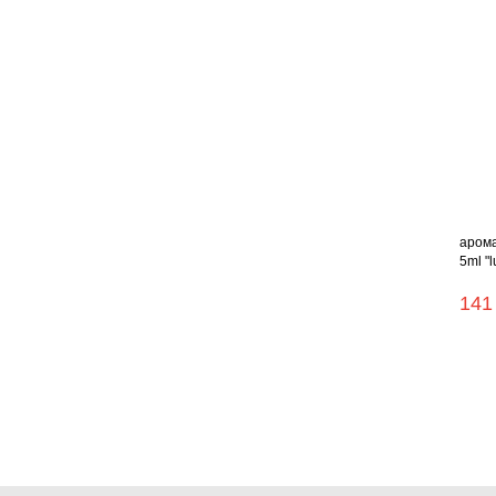
арома
5ml "
141