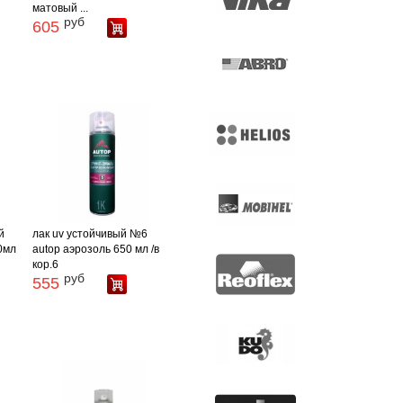
матовый ...
руб
605
й
лак uv устойчивый №6
0мл
autop аэрозоль 650 мл /в
кор.6
руб
555