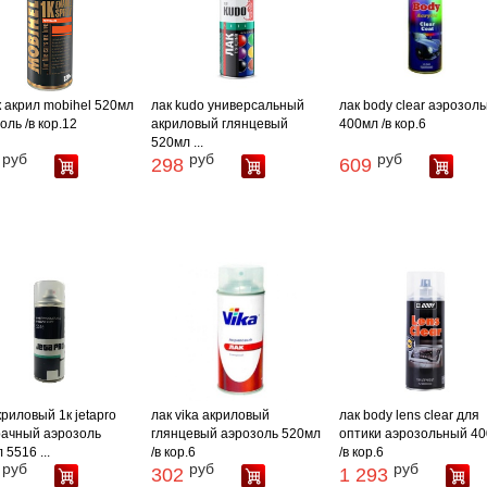
к акрил mobihel 520мл
лак kudo универсальный
лак body clear аэрозол
оль /в кор.12
акриловый глянцевый
400мл /в кор.6
520мл ...
руб
руб
руб
298
609
криловый 1к jetapro
лак vika акриловый
лак body lens clear для
ачный аэрозоль
глянцевый аэрозоль 520мл
оптики аэрозольный 4
 5516 ...
/в кор.6
/в кор.6
руб
руб
руб
302
1 293