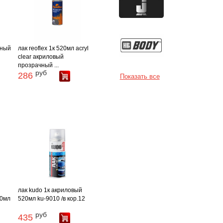
ьный
лак reoflex 1к 520мл acryl
clear акриловый
прозрачный ...
руб
286
Показать все
лак kudo 1к акриловый
00мл
520мл ku-9010 /в кор.12
руб
435