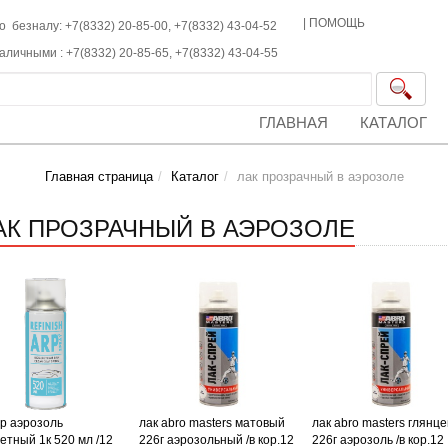
|
ПОМОЩЬ
о безналу: +7(8332) 20-85-00,
+7(8332)
43-04-52
наличными :
+7(8332)
20-85-65,
+7(8332)
43-04-55
ГЛАВНАЯ
КАТАЛОГ
Главная страница
Каталог
лак прозрачный в аэрозоле
АК ПРОЗРАЧНЫЙ В АЭРОЗОЛЕ
rp аэрозоль
лак abro masters матовый
лак abro masters глянц
етный 1к 520 мл /12
226г аэрозольный /в кор.12
226г аэрозоль /в кор.12