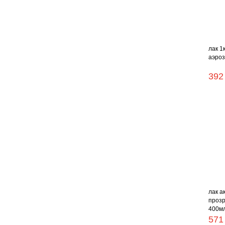
лак 1
аэроз
392
лак а
прозр
400мл
571