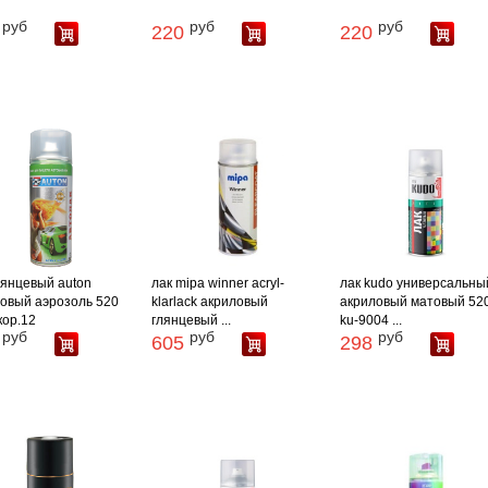
руб
руб
руб
220
220
лянцевый auton
лак mipa winner acryl-
лак kudo универсальны
овый аэрозоль 520
klarlack акриловый
акриловый матовый 52
кор.12
глянцевый ...
ku-9004 ...
руб
руб
руб
605
298